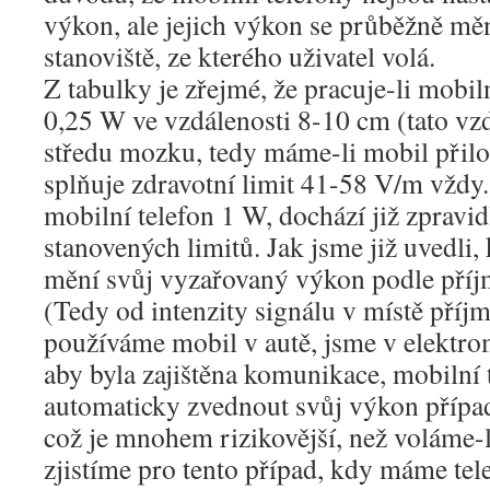
výkon, ale jejich výkon se průběžně mě
stanoviště, ze kterého uživatel volá.
Z tabulky je zřejmé, že pracuje-li mobi
0,25 W ve vzdálenosti 8-10 cm (tato vzd
středu mozku, tedy máme-li mobil přilo
splňuje zdravotní limit 41-58 V/m vždy.
mobilní telefon 1 W, dochází již zpravid
stanovených limitů. Jak jsme již uvedli,
mění svůj vyzařovaný výkon podle pří
(Tedy od intenzity signálu v místě příj
používáme mobil v autě, jsme v elektro
aby byla zajištěna komunikace, mobilní 
automaticky zvednout svůj výkon přípa
což je mnohem rizikovější, než voláme-l
zjistíme pro tento případ, kdy máme tel