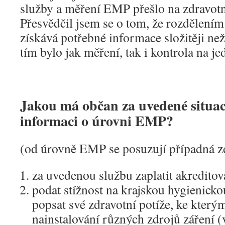
služby a měření EMP přešlo na zdravotn
Přesvědčil jsem se o tom, že rozdělení
získává potřebné informace složitěji než
tím bylo jak měření, tak i kontrola na j
Jakou má občan za uvedené situac
informaci o úrovni EMP?
(od úrovně EMP se posuzují případná zd
za uvedenou službu zaplatit akreditov
podat stížnost na krajskou hygienicko
popsat své zdravotní potíže, ke který
nainstalování různých zdrojů záření (v