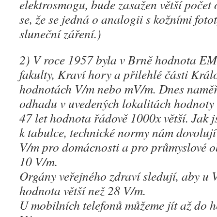
elektrosmogu, bude zasažen větší počet
se, že se jedná o analogii s kožními fotot
sluneční záření.)
2) V roce 1957 byla v Brně hodnota EM
fakulty, Kraví hory a přilehlé části Krá
hodnotách V/m nebo mV/m. Dnes naměř
odhadu v uvedených lokalitách hodnoty 
47 let hodnota řádově 1000x větší. Jak 
k tabulce, technické normy nám dovolují
V/m pro domácnosti a pro průmyslové o
10 V/m.
Orgány veřejného zdraví sledují, aby u
hodnota větší než 28 V/m.
U mobilních telefonů můžeme jít až do