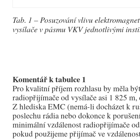
Tab. 1 – Posuzování vlivu elektromagne
vysílače v pásmu VKV jednotlivými inst
Komentář k tabulce 1
Pro kvalitní příjem rozhlasu by měla bý
radiopřijímače od vysílače asi 1 825 m,
Z hlediska EMC (nemá-li docházet k ruš
poslechu rádia nebo dokonce k porušení
minimální vzdálenost radiopřijímače od
pokud použijeme přijímač ve vzdálenosti 