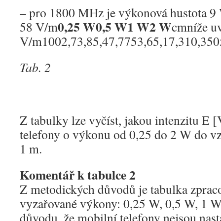
– pro 1800 MHz je výkonová hustota 
0,25 W
0,5 W
1 W
2 W
58 V/m
cmníže uv
V/m1002,73,85,47,7753,65,17,310,350
Tab. 2
Z tabulky lze vyčíst, jakou intenzitu E 
telefony o výkonu od 0,25 do 2 W do vz
1 m.
Komentář k tabulce 2
Z metodických důvodů je tabulka zpraco
vyzařované výkony: 0,25 W, 0,5 W, 1 W 
důvodu, že mobilní telefony nejsou nast