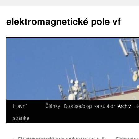
elektromagnetické pole vf
Hlavní
Články
Diskuse/blog
Kalkulátor
Archiv
K
Skip
stránka
to
content
←
Elektromagnetické pole a zdravotní rizika (II)
Elektromagn