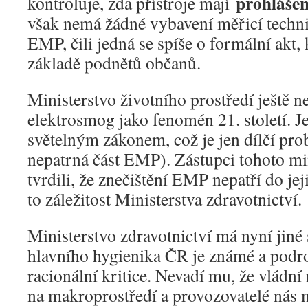
prohlášen
kontroluje, zda přístroje mají
však nemá žádné vybavení měřicí techn
EMP, čili jedná se spíše o formální akt,
základě podnětů občanů.
Ministerstvo životního prostředí ještě n
elektrosmog jako fenomén 21. století. J
světelným zákonem, což je jen dílčí prob
nepatrná část EMP). Zástupci tohoto mi
tvrdili, že znečištění EMP nepatří do je
to záležitost Ministerstva zdravotnictví.
Ministerstvo zdravotnictví má nyní jiné 
hlavního hygienika ČR je známé a podro
racionální kritice. Nevadí mu, že vládní 
na makroprostředí a provozovatelé nás 