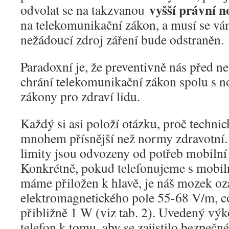
vyšší právní 
odvolat se na takzvanou
na telekomunikační zákon, a musí se vá
nežádoucí zdroj záření bude odstraněn.
Paradoxní je, že preventivně nás před n
chrání telekomunikační zákon spolu s
zákony pro zdraví lidu.
Každý si asi položí otázku, proč techni
mnohem přísnější než normy zdravotní
limity jsou odvozeny od potřeb mobiln
Konkrétně, pokud telefonujeme s mobil
máme přiložen k hlavě, je náš mozek oz
elektromagnetického pole 55-68 V/m, 
přibližně 1 W (viz tab. 2). Uvedený vý
telefon k tomu, aby se zajistilo bezpečné