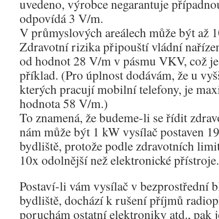
uvedeno, výrobce negarantuje případnou
odpovídá 3 V/m.
V průmyslových areálech může být až 
Zdravotní rizika připouští vládní naříze
od hodnot 28 V/m v pásmu VKV, což je
příklad. (Pro úplnost dodávám, že u vyš
kterých pracují mobilní telefony, je ma
hodnota 58 V/m.)
To znamená, že budeme-li se řídit zdra
nám může být 1 kW vysílač postaven 1
bydliště, protože podle zdravotních limi
10x odolnější než elektronické přístroje.
Postaví-li vám vysílač v bezprostřední b
bydliště, dochází k rušení příjmů radiopř
poruchám ostatní elektroniky atd., pak 