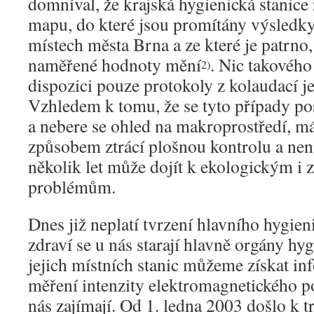
domníval, že krajská hygienická stanice
mapu, do které jsou promítány výsledky
místech města Brna a ze které je patrn
naměřené hodnoty mění
. Nic takového
2)
dispozici pouze protokoly z kolaudací j
Vzhledem k tomu, že se tyto případy po
a nebere se ohled na makroprostředí, má
způsobem ztrácí plošnou kontrolu a nen
několik let může dojít k ekologickým i 
problémům.
Dnes již neplatí tvrzení hlavního hygie
zdraví se u nás starají hlavně orgány hy
jejich místních stanic můžeme získat in
měření intenzity elektromagnetického po
nás zajímají. Od 1. ledna 2003 došlo k 