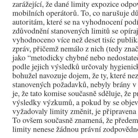
zarážející, že dané limity expozice odp
mobilních operátorů. To, co narušuje 
autoritám, které se na vyhodnocení podíle
zdůvodnění stanovených limitů se opírají
vyhodnoceno více než deset tisíc publi
zpráv, přičemž nemálo z nich (tedy zna
jako “metodicky chybné nebo nedostate
podle jejich výsledků určovaly hygienic
bohužel navozuje dojem, že ty, které n
stanovených požadavků, nebyly brány v
je, že tato komise současně sděluje, že 
výsledky výzkumů, a pokud by se objevi
vyžadovaly limity změnit, je připravena 
To ovšem současně znamená, že předem 
limity nenese žádnou právní zodpovědn