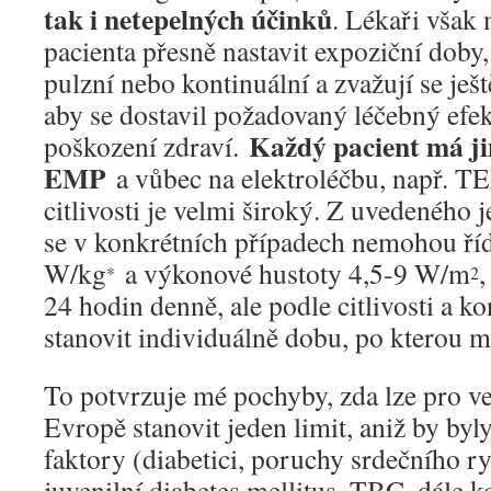
tak i netepelných účinků
. Lékaři však
pacienta přesně nastavit expoziční doby
pulzní nebo kontinuální a zvažují se ješt
aby se dostavil požadovaný léčebný efek
Každý pacient má jin
poškození zdraví.
EMP
a vůbec na elektroléčbu, např. T
citlivosti je velmi široký. Z uvedeného j
se v konkrétních případech nemohou říd
W/kg
a výkonové hustoty 4,5-9 W/m
,
*
2
24 hodin denně, ale podle citlivosti a ko
stanovit individuálně dobu, po kterou m
To potvrzuje mé pochyby, zda lze pro v
Evropě stanovit jeden limit, aniž by byl
faktory (diabetici, poruchy srdečního ry
juvenilní diabetes mellitus, TBC, dále 