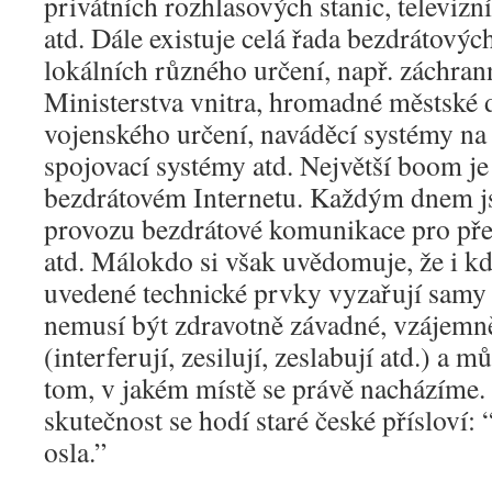
privátních rozhlasových stanic, televizní
atd. Dále existuje celá řada bezdrátových 
lokálních různého určení, např. záchran
Ministerstva vnitra, hromadné městské d
vojenského určení, naváděcí systémy na 
spojovací systémy atd. Největší boom je
bezdrátovém Internetu. Každým dnem j
provozu bezdrátové komunikace pro přen
atd. Málokdo si však uvědomuje, že i kd
uvedené technické prvky vyzařují samy 
nemusí být zdravotně závadné, vzájemně
(interferují, zesilují, zeslabují atd.) a 
tom, v jakém místě se právě nacházíme. 
skutečnost se hodí staré české přísloví:
osla.”