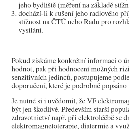
jeho bydliště (měření na základě stížn
dochází-li k rušení jeho radiového pří
stížnost na ČTÚ nebo Radu pro rozhla
vysílání.
Pokud získáme konkrétní informaci o 
hodnot, pak při hodnocení možných riz
senzitivních jedinců, postupujeme podl
doporučení, které je podrobně popsáno v
Je nutné si i uvědomit, že VF elektroma
být jen škodlivé. Především starší popul
zdravotnictví např. při elektroléčbě se
elektromagnetoterapie, diatermie a vyu