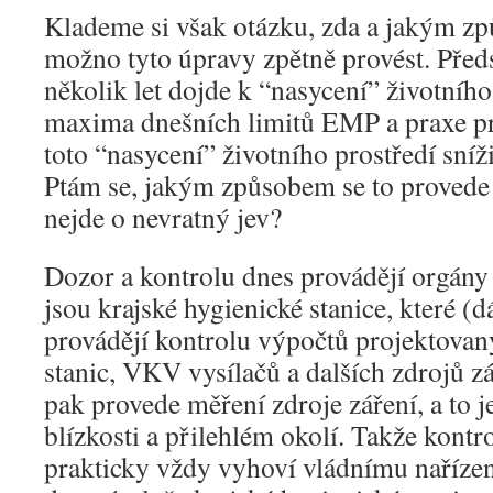
Klademe si však otázku, zda a jakým z
možno tyto úpravy zpětně provést. Předs
několik let dojde k “nasycení” životního
maxima dnešních limitů EMP a praxe pro
toto “nasycení” životního prostředí sníži
Ptám se, jakým způsobem se to provede 
nejde o nevratný jev?
Dozor a kontrolu dnes provádějí orgány 
jsou krajské hygienické stanice, které (d
provádějí kontrolu výpočtů projektova
stanic, VKV vysílačů a dalších zdrojů zá
pak provede měření zdroje záření, a to j
blízkosti a přilehlém okolí. Takže kontr
prakticky vždy vyhoví vládnímu nařízen