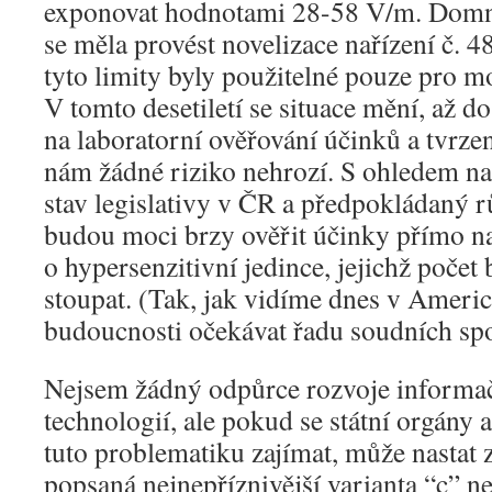
exponovat hodnotami 28-58 V/m. Domní
se měla provést novelizace nařízení č. 4
tyto limity byly použitelné pouze pro mo
V tomto desetiletí se situace mění, až d
na laboratorní ověřování účinků a tvrze
nám žádné riziko nehrozí. S ohledem n
stav legislativy v ČR a předpokládaný 
budou moci brzy ověřit účinky přímo n
o hypersenzitivní jedince, jejichž poče
stoupat. (Tak, jak vidíme dnes v Americe
budoucnosti očekávat řadu soudních sp
Nejsem žádný odpůrce rozvoje informa
technologií, ale pokud se státní orgány
tuto problematiku zajímat, může nastat z
popsaná nejnepříznivější varianta “c” n