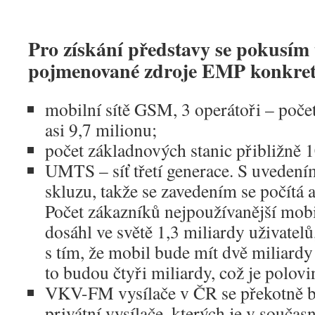
Pro získání představy se pokusím 
pojmenované zdroje EMP konkret
mobilní sítě GSM, 3 operátoři – poče
asi 9,7 milionu;
počet základnových stanic přibližně 1
UMTS – síť třetí generace. S uvedení
skluzu, takže se zavedením se počítá 
Počet zákazníků nejpoužívanější mob
dosáhl ve světě 1,3 miliardy uživatelů
s tím, že mobil bude mít dvě miliardy 
to budou čtyři miliardy, což je polovin
VKV-FM vysílače v ČR se překotně b
privátní vysílače, kterých je v součas