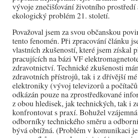
vývoje znečišťování životního prostředí 
ekologický problém 21. století.
Považoval jsem za svou občanskou povi
tento fenomén. Při zpracování článku j
vlastních zkušeností, které jsem získal p
pracujících na bázi VF elektromagnetote
zdravotnictví. Technické zkušenosti má
zdravotních přístrojů, tak i z dřívější m
elektroniky (vývoj televizorů a počítač
odkázán pouze na zprostředkované infor
z obou hledisek, jak technických, tak i 
konfrontovat s praxí. Bohužel vzájemn
odborníky technického směru a odborn
bývá obtížná. (Problém v komunikaci je