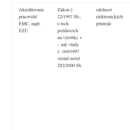
Akreditovaná
Zákon č.
odolnost
pracoviště
22/1997 Sb.,
elektronických
EMC, např.
o tech.
přístrojů
EZÚ
poždavcích
na výrobky +
– nař. vlády
č. 169/1997
včetně novel
282/2000 Sb.