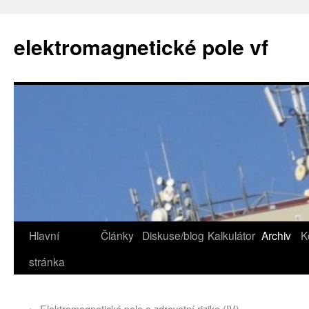
elektromagnetické pole vf
Hlavní
Články
Diskuse/blog
Kalkulátor
Archiv
K
Skip
stránka
to
content
←
Elektromagnetické pole a zdravotní rizika (IV)