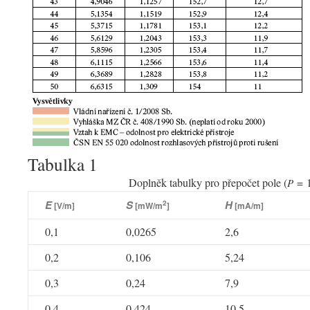
Tabulka 1
Doplněk tabulky pro přepočet pole (
= 
P
E
S
H
2
[V/m]
[mW/m
]
[mA/m]
0,1
0,0265
2,6
0,2
0,106
5,24
0,3
0,24
7,9
0,4
0,424
10,5