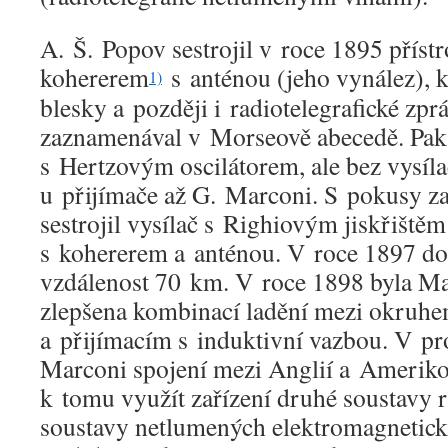
A. Š. Popov sestrojil v roce 1895 příst
kohererem
s anténou (jeho vynález), 
1)
blesky a později i radiotelegrafické zpr
zaznamenával v Morseově abecedě. Pak 
s Hertzovým oscilátorem, ale bez vysílac
u přijímače až G. Marconi. S pokusy za
sestrojil vysílač s Righiovým jiskřiště
s kohererem a anténou. V roce 1897 doká
vzdálenost 70 km. V roce 1898 byla Ma
zlepšena kombinací ladění mezi okruhe
a přijímacím s induktivní vazbou. V pr
Marconi spojení mezi Anglií a Amerikou
k tomu využít zařízení druhé soustavy ra
soustavy netlumených elektromagnetick