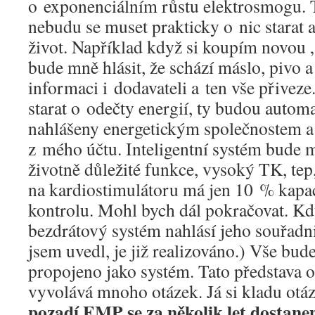
o exponenciálním růstu elektrosmogu. Ta
nebudu se muset prakticky o nic starat
život. Například když si koupím novou „
bude mně hlásit, že schází máslo, pivo 
informaci i dodavateli a ten vše přivez
starat o odečty energií, ty budou autom
nahlášeny energetickým společnostem a
z mého účtu. Inteligentní systém bude 
životně důležité funkce, vysoký TK, tep,
na kardiostimulátoru má jen 10 % kapaci
kontrolu. Mohl bych dál pokračovat. Kdy
bezdrátový systém nahlásí jeho souřadn
jsem uvedl, je již realizováno.) Vše b
propojeno jako systém. Tato představa o 
vyvolává mnoho otázek. Já si kladu otá
pozadí EMP se za několik let dostan