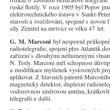
ruské flotily. V roce 1905 byl Popov jm
elektrotechnického ústavu v Sankt-Pete
starosti a rozčilování, spojené s novou 
síly. Zemřel na mrtvici ve věku 47 let.
G. M. Marconi
byl nesporně průkopní
radiotelegrafie, spojení přes Atlantik do
zařízení s dlouhými netlumenými vlnami
N. Tesly. Marconi měl schopnost důvti
a modifikace myšlenek vyslovených jiný
aplikovat. Z hlavních patentů Marconih
magnetický detektor, duplexní radiotelegr
vodorovnou směrovou anténu, krátkov
telegrafii a další.