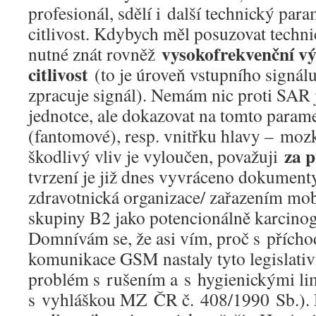
profesionál, sdělí i další technický para
citlivost. Kdybych měl posuzovat techni
vysokofrekvenční v
nutné znát rovněž
citlivost
(to je úroveň vstupního signálu
zpracuje signál). Nemám nic proti SAR 
jednotce, ale dokazovat na tomto parame
(fantomové), resp. vnitřku hlavy – mozk
za 
škodlivý vliv je vyloučen, považuji
tvrzení je již dnes vyvráceno dokumen
zdravotnická organizace/ zařazením mob
skupiny B2 jako potencionálně karcinog
Domnívám se, že asi vím, proč s přích
komunikace GSM nastaly tyto legislativ
problém s rušením a s hygienickými li
s vyhláškou MZ ČR č. 408/1990 Sb.). D