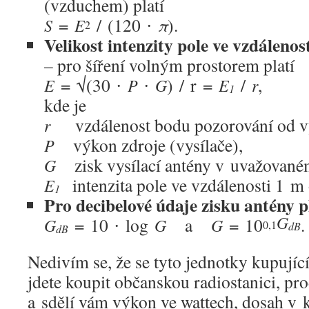
(vzduchem) platí
=
/ (120 ∙
).
S
E
π
2
Velikost intenzity pole ve vzdálenos
– pro šíření volným prostorem platí
= √(30 ∙
∙
) / r =
/
,
E
P
G
E
r
1
kde je
vzdálenost bodu pozorování od vys
r
výkon zdroje (vysílače),
P
zisk vysílací antény v uvažované
G
intenzita pole ve vzdálenosti 1 m 
E
1
Pro decibelové údaje zisku antény p
G
= 10 ∙ log
a
= 10
.
G
G
G
0,1
dB
dB
Nedivím se, že se tyto jednotky kupujíc
jdete koupit občanskou radiostanici, p
a sdělí vám výkon ve wattech, dosah v 