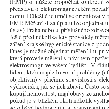
(EMP) si můžete propočítat konkrétní zd
představu o elektromagnetickém pozadí v
domu. Důležité je umět se orientovat v
EMP. Měření si za úplatu lze objednat u
ústav) Praha nebo u příslušného zdravo
Ještě před několika lety prováděly měře
záření krajské hygienické stanice z po
Dnes je možné objednat měření i u priv
která provede měření s návrhem opatřen
elektrosmogu ve vašem bydlišti. V člá
lidem, kteří mají zdravotní problémy (ať 
objektivní) v příčinné souvislosti s el
východiska, jak se jich zbavit. Často se st
kupují nemovitost, mají obavy ze znehod
pokud je v blízkém okolí několik vysíla
se zabývá hodnocením a posuzováním zd