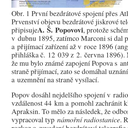
Obr. 1 První bezdrátové spojení přes At
Prvenství objevu bezdrátové jiskrové tel
A. Š. Popovovi
připisuje
, protože schém
v dubnu 1895, zatímco Marconi si dal pa
a přijímací zařízení až v roce 1896 (ang
přihláška č. 12 039 z 2. června 1896).
že mu bylo známé zapojení Popova s a
straně přijímací, zato se domáhal uznání
a uzemnění na straně vysílací.
Popov dosáhl nejdelšího spojení v radiot
vzdálenost 44 km a pomohl zachránit k
Apraksin. To mělo za následek, že odb
vypracoval typ
námořní radiostanice
. 
rozkaz o zavedení bezdrátové telegrafie