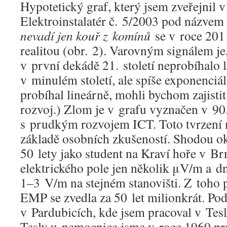
Hypotetický graf, který jsem zveřejnil
Elektroinstalatér č. 5/2003 pod názve
nevadí jen kouř z komínů
se v roce 201
realitou (obr. 2). Varovným signálem j
v první dekádě 21. století neprobíhalo 
v minulém století, ale spíše exponenciá
probíhal lineárně, mohli bychom zajistit
rozvoj.) Zlom je v grafu vyznačen v 90.
s prudkým rozvojem ICT. Toto tvrzení
základě osobních zkušeností. Shodou ok
50 lety jako student na Kraví hoře v Br
elektrického pole jen několik μV/m a 
1–3 V/m na stejném stanovišti. Z toho 
EMP se zvedla za 50 let milionkrát. Po
v Pardubicích, kde jsem pracoval v Tesl
Tesly u nemocnice jsme v roce 1960 pra