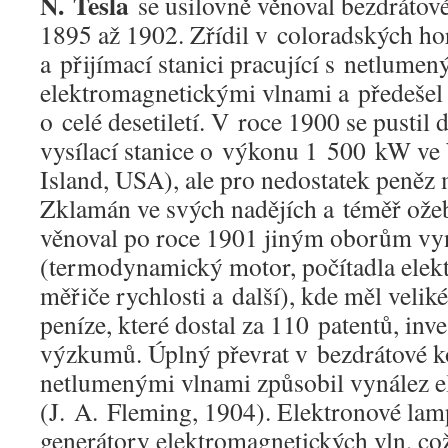
N. Tesla
se usilovně věnoval bezdrátové 
1895 až 1902. Zřídil v coloradských ho
a přijímací stanici pracující s netlume
elektromagnetickými vlnami a předeše
o celé desetiletí. V roce 1900 se pustil
vysílací stanice o výkonu 1 500 kW ve
Island, USA), ale pro nedostatek peněz m
Zklamán ve svých nadějích a téměř ožeb
věnoval po roce 1901 jiným oborům vy
(termodynamický motor, počítadla elek
měřiče rychlosti a další), kde měl velik
peníze, které dostal za 110 patentů, inv
výzkumů. Úplný převrat v bezdrátové 
netlumenými vlnami způsobil vynález e
(J. A. Fleming, 1904). Elektronové lam
generátory elektromagnetických vln, co