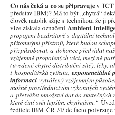
Co nás čeká a co se připravuje v ICT
představ IBM)? Má to být „chytrá“ dekád
člověk natolik sžije s technikou, že ji p
Ambient Intellig
vize získala označení
propojeni bezdrátově s digitální technol
přítomnými přístroji, které budou scho
přizpůsobovat, a dokonce předvídat naše
vzájemně propojených věcí, mezi ně patří
(uvedené chytré distribuční sítě), léky, 
exponenciálně 
i hospodářská zvířata,
informací
vytvářený vzájemným působe
možné prostřednictvím výkonných systé
a přetvářet množství dat do skutečných 
které činí svět lepším, chytřejším.“
Uvede
ředitele IBM ČR /4/ de facto potvrzuje