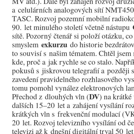
MV atd.). Dále byl zahájen rozvoj druž
a celulárních analogových sítí NMT45
TASC. Rozvoj pozemní mobilní radiok
90. let minulého století včetně nástupu
sítě. Pozorný čtenář si položí otázku, co
exkurzu
smyslem
do historie bezdráto
to souvisí s našim tématem. Chtěl jsem 
kde, proč a jak rychle se co stalo. Např
pokusů s jiskrovou telegrafií a později s
zavedení pravidelného rozhlasového vys
tomu pomohl vynález elektronových lam
DV
Přechod z dlouhých vln (
) na krátké 
dalších 15–20 let a zahájení vysílání r
krátkých vln s frekvenční modulací (V
20 let. Rozvoj televizního vysílání od č
televizi až k dnešní digitální trval 50 l