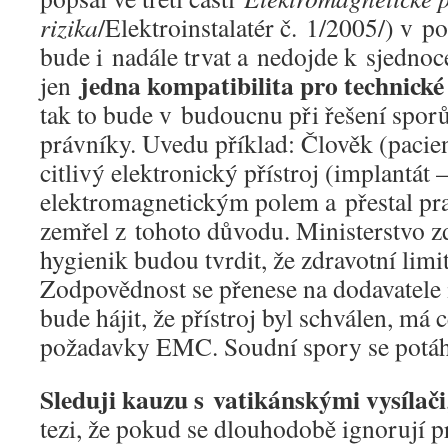
rizika
/Elektroinstalatér č. 1/2005/) v 
bude i nadále trvat a nedojde k sjednoce
jedna kompatibilita pro technické
jen
tak to bude v budoucnu při řešení spor
právníky. Uvedu příklad: Člověk (pacien
citlivý elektronický přístroj (implantát 
elektromagnetickým polem a přestal pra
zemřel z tohoto důvodu. Ministerstvo zd
hygienik budou tvrdit, že zdravotní limi
Zodpovědnost se přenese na dodavatele 
bude hájit, že přístroj byl schválen, má c
požadavky EMC. Soudní spory se potáh
Sleduji kauzu s vatikánskými vysílači
tezi, že pokud se dlouhodobě ignorují 