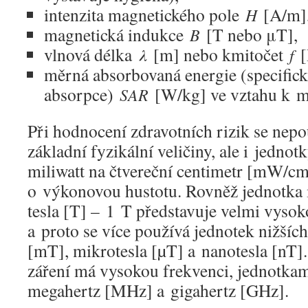
intenzita magnetického pole
[A/m]
H
magnetická indukce
[T nebo μT],
B
vlnová délka
[m] nebo kmitočet
[
λ
f
měrná absorbovaná energie (specifick
absorpce)
[W/kg] ve vztahu k m
SAR
Při hodnocení zdravotních rizik se nepou
základní fyzikální veličiny, ale i jednot
miliwatt na čtvereční centimetr [mW/c
o výkonovou hustotu. Rovněž jednotka
tesla [T] – 1 T představuje velmi vyso
a proto se více používá jednotek nižších,
[mT], mikrotesla [µT] a nanotesla [nT]
záření má vysokou frekvenci, jednotkam
megahertz [MHz] a gigahertz [GHz].