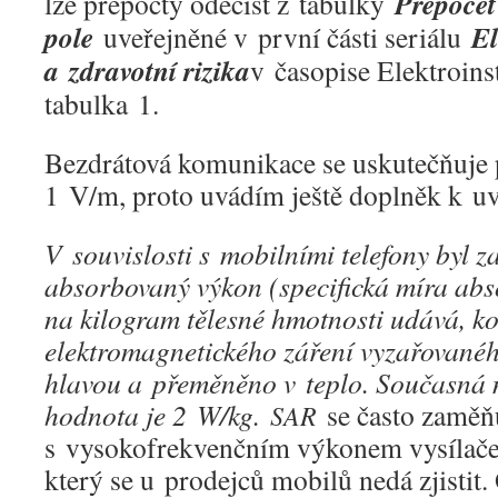
Přepočet 
lze přepočty odečíst z tabulky
pole
El
uveřejněné v první části seriálu
a zdravotní rizika
v časopise Elektroinst
tabulka 1.
Bezdrátová komunikace se uskutečňuje 
1 V/m, proto uvádím ještě doplněk k uv
V souvislosti s mobilními telefony byl 
absorbovaný výkon (specifická míra abs
na kilogram tělesné hmotnosti udává, ko
elektromagnetického záření vyzařované
hlavou a přeměněno v teplo. Současná
hodnota je 2 W/kg.
se často zaměň
SAR
s vysokofrekvenčním výkonem vysílače 
který se u prodejců mobilů nedá zjistit.