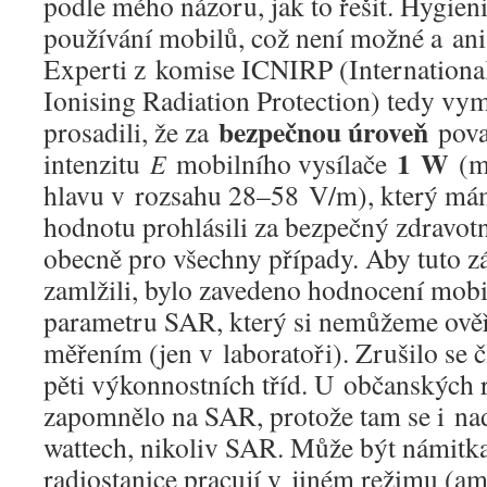
podle mého názoru, jak to řešit. Hygien
používání mobilů, což není možné a ani 
Experti z komise ICNIRP (Internation
Ionising Radiation Protection) tedy vymy
bezpečnou úroveň
prosadili, že za
pova
1 W
intenzitu
mobilního vysílače
(mo
E
hlavu v rozsahu 28–58 V/m), který mám
hodnotu prohlásili za bezpečný zdravotní
obecně pro všechny případy. Aby tuto zál
zamlžili, bylo zavedeno hodnocení mobi
parametru SAR, který si nemůžeme ově
měřením (jen v laboratoři). Zrušilo se č
pěti výkonnostních tříd. U občanských r
zapomnělo na SAR, protože tam se i na
wattech, nikoliv SAR. Může být námitka
radiostanice pracují v jiném režimu (a