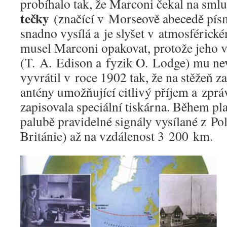
probíhalo tak, že Marconi čekal na sm
tečky
(značící v Morseově abecedě pí
snadno vysílá a je slyšet v atmosférick
musel Marconi opakovat, protože jeho v
(T. A. Edison a fyzik O. Lodge) mu nevě
vyvrátil v roce 1902 tak, že na stěžeň z
antény umožňující citlivý příjem a zpr
zapisovala speciální tiskárna. Během pla
palubě pravidelné signály vysílané z Po
Británie) až na vzdálenost 3 200 km.