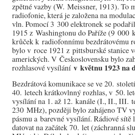
zpětné vazby (W. Meissner, 1913). To m
radiofonie, která je založena na modula
vln. Pomocí 3 300 elektronek se podařil
1915 z Washingtonu do Paříže (9 000 k
krůček k radiofonnímu bezdrátovému ro
bylo v roce 1921 z pittsburské stanice 
amerických. V Československu bylo zah
v květnu 1923 na 
rozhlasové vysílání
Bezdrátová komunikace se ve 20. století 
40. letech krátkovlnný rozhlas, v 50. le
vysílání na 1. až 12. kanále (I., II., III.
230 MHz), později bylo zahájeno TV vy
pásmu a barevné vysílání. Rádiové sítě
datovat na začátek 70. let (záchranná sl