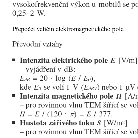
vysokofrekvenční výkon u mobilů se p
0,25–2 W.
Přepočet veličin elektromagnetického pole
Převodní vztahy
Intenzita elektrického pole
[V/m]
E
– vyjádření v dB:
= 20 ∙ log (
/
),
E
E
E
dB
0
kde
se volí 1 V (
) nebo 1 µV 
E
E
0
dBV
Intenzita magnetického pole
[A/
H
– pro rovinnou vlnu TEM šířící se vo
=
/ (120 ∙
) =
/ 377.
H
E
π
E
Hustota zářivého toku
[W/m
]
S
2
– pro rovinnou vlnu TEM šířící se v