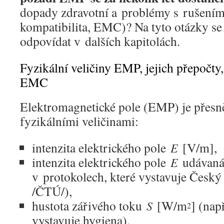
dopady zdravotní a problémy s rušením
kompatibilita, EMC)? Na tyto otázky se
odpovídat v dalších kapitolách.
Fyzikální veličiny EMP, jejich přepočt
EMC
Elektromagnetické pole (EMP) je přesn
fyzikálními veličinami:
intenzita elektrického pole
[V/m],
E
intenzita elektrického pole
udávaná
E
v protokolech, které vystavuje Český
/ČTÚ/),
hustota zářivého toku
[W/m
] (nap
S
2
vystavuje hygiena),