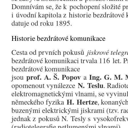
Domnívám se, že k pochopení složité 
i úvodní kapitola z historie bezdrátové
datuje od roku 1895.
Historie bezdrátové komunikace
Cesta od prvních pokusů
jiskrové telegr
bezdrátové komunikaci trvala 116 let. 
bezdrátové komunikace
prof. A. Š. Popov
Ing. G. M. 
jsou
a
N. Teslu
opomenout vynálezce
. Radiote
elektromagnetickými vlnami, se vyvinu
H. Hertze
německého fyzika
, konanýc
buzenými elektrickými jiskrami (tzv. rad
jednak z pokusů N. Tesly s vysokofrek
(radiotelegrafie netlumenými vlnami).