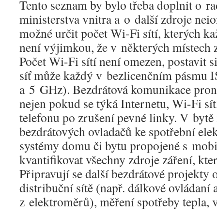
Tento seznam by bylo třeba doplnit o ra
ministerstva vnitra a o další zdroje nei
možné určit počet Wi-Fi sítí, kterých 
není výjimkou, že v některých místech zj
Počet Wi-Fi sítí není omezen, postavit s
síť může každý v bezlicenčním pásmu 
a 5 GHz). Bezdrátová komunikace pron
nejen pokud se týká Internetu, Wi-Fi sít
telefonu po zrušení pevné linky. V byt
bezdrátových ovladačů ke spotřební ele
systémy domu či bytu propojené s mob
kvantifikovat všechny zdroje záření, kte
Připravují se další bezdrátové projekty
distribuční sítě (např. dálkové ovládaní 
z elektroměrů), měření spotřeby tepla, 