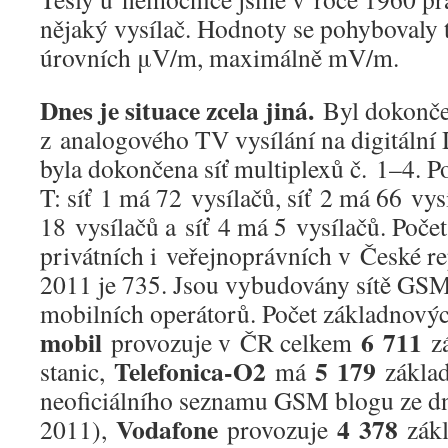
nějaký vysílač. Hodnoty se pohybovaly 
úrovních μV/m, maximálně mV/m.
Dnes je situace zcela jiná.
Byl dokonče
z analogového TV vysílání na digitáln
byla dokončena síť multiplexů č. 1–4. P
T: síť 1 má 72 vysílačů, síť 2 má 66 vys
18 vysílačů a síť 4 má 5 vysílačů. Poč
privátních i veřejnoprávních v České r
2011 je 735. Jsou vybudovány sítě
mobilních operátorů. Počet základnovýc
mobil
6 711
provozuje v ČR celkem
zá
Telefonica-O2
5 179
stanic,
má
základ
neoficiálního seznamu GSM blogu ze d
Vodafone
4 378
2011),
provozuje
zákl