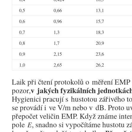
0,5
0,66
13,1
0,6
0,96
15,7
0,7
1,3
18,3
0,8
1,7
20,9
0,9
2,15
23,6
1,0
2,65
26,2
Laik při čtení protokolů o měření EMP
v jakých fyzikálních jednotká
pozor,
Hygienici pracují s hustotou zářivého 
se provádí i ve V/m nebo v dB. Proto u
přepočet veličin EMP. Když známe inten
pole
, snadno si vypočítáme hustotu 
E