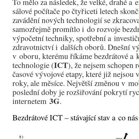
To mělo za následek, že velké, drahé a 
sálové počítače po čtyřiceti letech skonč
zavádění nových technologií se zkracovala
samozřejmě promítlo i do rozvoje bezdr
výpočetní techniky, spotřební a investič
zdravotnictví i dalších oborů. Dnešní vý
v oboru, kterému říkáme bezdrátové a
ICT
technologie (
), že nejsem schopen r
časové vývojové etapy, které již nejsou 
roky, ale měsíce. Největší změnou v mo
poslední doby je rozšiřování pokrytí r
3G
internetem
.
Bezdrátové ICT – stávající stav a co ná