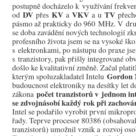
postupně docházelo k využívání frekv
DV
KV
VKV
TV
od
přes
a
a u
přecho
pásmo až prakticky do 960 MHz. V druh
se doba zavádění nových technologií zk
profesního života jsem se na vysoké ško
s elektronkami, po nástupu do praxe js
s tranzistory, pak přišly integrované o
došlo ke kvalitativní změně. Začal platit
Gordon 
kterým spoluzakladatel Intelu
budoucnost elektroniky na desítky let d
počet tranzistorů v jednom i
zákona
se zdvojnásobí každý rok při zachován
Intel se podařilo vyrobit první mikrop
řady. Teprve procesor 80386 (obsahoval 
tranzistorů) umožnil vznik a rozvoj os