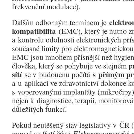
frekvenční modulace).
elektro
Dalším odborným termínem je
kompatibilita
(EMC), který je nutno zn
a kontrolu odolnosti elektronických přís
současné limity pro elektromagnetickou
EMC jsou mnohem přísnější než hygieni
člověka, který se pohybuje ve stejném p
sítí
s přímým pr
se v budoucnu počítá
a u aplikací ve zdravotnictví dokonce 
s voperovanými implantáty (mikročipy),
nejen k diagnostice, terapii, monitorová
důležitých funkcí.
Pokud neutěšený stav legislativy v ČR 
popsal ve třetí části
Elektromagnetické p