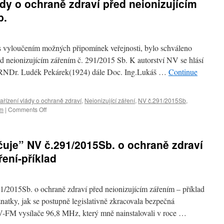
ády o ochraně zdraví před neionizujícím
b.
a s vyloučením možných připomínek veřejnosti, bylo schváleno
ed neionizujícím zářením č. 291/2015 Sb. K autorství NV se hlásí
.RNDr. Ludék Pekárek(1924) dále Doc. Ing.Lukáš …
Continue
ařízení vlády o ochraně zdraví
,
Neionizující záření
,
NV č.291/2015Sb
,
ím
|
Comments Off
on
Výhrady
k
nařízení
čuje” NV č.291/2015Sb. o ochraně zdraví
vlády
o
ení-příklad
ochraně
zdraví
před
1/2015Sb. o ochraně zdraví před neionizujícím zářením – příklad
neionizujícím
zářením
natky, jak se postupně legislativně zkracovala bezpečná
č.
M vysílače 96,8 MHz, který mně nainstalovali v roce …
291/2015