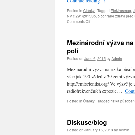
Continue reading
→
Posted in
Články
|
Tagged
Elektrosmog
,
J
NV č.291/2015Sb
,
o ochraně zdraví před 
Comments Off
on
Jak
o
naše
Mezinárodní výzva na 
zdraví
“pečuje”
polí
NV
Posted on
June 6, 2015
by
Admin
č.291/2015Sb.
o
Mezinárodní výzva na rizika působe
ochraně
zdraví
více jak 190 vědců z 39 zemí výzv
před
http://emfscientist.org/ Ve výzvě je
neionizujícám
radiofrekvenčních expozic. …
Cont
záření-
příklad
Posted in
Články
|
Tagged
rizika působen
Diskuse/blog
Posted on
January 15, 2013
by
Admin