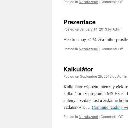
Posted in
Nezařazené
|
Comments Off
on
Do
min
zdr
Prezentace
Posted on
January 14, 2013
by
Admin
Elektrosmog zátěž-životního-prostř
Posted in
Nezařazené
|
Comments Off
on
Pre
Kalkulátor
Posted on
September 25, 2012
by
Admin
Kalkulátor výpočtu intenzity elekt
kalkulátoru v programu MS Excel. 
antény a vzdálenost a získáme hodn
vzdálenosti. …
Continue reading
Posted in
Nezařazené
|
Comments Off
on
Kal