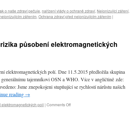
Sb.
ak o naše zdraví pečuje
,
nařízení vlády o ochraně zdraví
,
Neionizující záření
,
neionizujícím zářením
,
Ochrana zdraví před neionizujícím zářením
|
rizika působení elektromagnetických
ní elektromagnetických polí. Dne 11.5.2015 předložila skupina
u generálnímu tajemníkovi OSN a WHO. Více v angličtině zde:
 uvedeno: Jsme znepokojeni stupňující se rychlostí nárůstu našich
inue reading
→
í elektromagnetických polí
|
Comments Off
on
Mezinárodní
výzva
na
rizika
působení
elektromagnetických