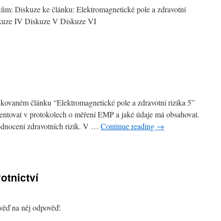
polí
ům: Diskuze ke článku: Elektromagnetické pole a zdravotní
Diskuze IV Diskuze V Diskuze VI
kuse/blog
kovaném článku “Elektromagnetické pole a zdravotní rizika 5”
rientovat v protokolech o měření EMP a jaké údaje má obsahovat.
hodnocení zdravotních rizik. V …
Continue reading
→
tokoly
ení
otnictví
pověď na něj odpověď: