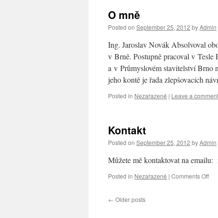
O mně
Posted on
September 25, 2012
by
Admin
Ing. Jaroslav Novák Absolvoval obo
v Brně. Postupně pracoval v Tesle P
a v Průmyslovém stavitelství Brno 
jeho kontě je řada zlepšovacích ná
Posted in
Nezařazené
|
Leave a commen
Kontakt
Posted on
September 25, 2012
by
Admin
Můžete mě kontaktovat na emailu: 
Posted in
Nezařazené
|
Comments Off
on
Kon
←
Older posts