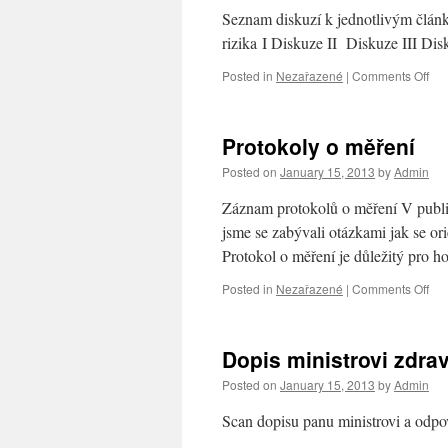
Seznam diskuzí k jednotlivým článk
rizika I Diskuze II Diskuze III 
Posted in
Nezařazené
|
Comments Off
on
Dis
Protokoly o měření
Posted on
January 15, 2013
by
Admin
Záznam protokolů o měření V publi
jsme se zabývali otázkami jak se o
Protokol o měření je důležitý pro 
Posted in
Nezařazené
|
Comments Off
on
Pro
o
měř
Dopis ministrovi zdrav
Posted on
January 15, 2013
by
Admin
Scan dopisu panu ministrovi a od