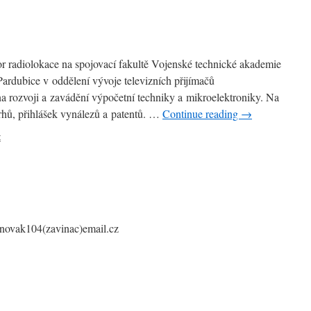
r radiolokace na spojovací fakultě Vojenské technické akademie
ardubice v oddělení vývoje televizních přijímačů
na rozvoji a zavádění výpočetní techniky a mikroelektroniky. Na
vrhů, přihlášek vynálezů a patentů. …
Continue reading
→
t
novak104(zavinac)email.cz
takt