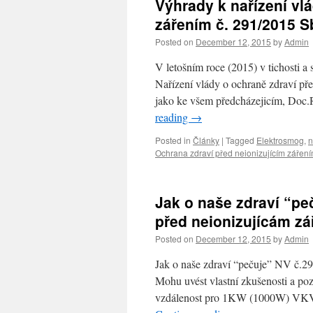
Výhrady k nařízení vl
zářením č. 291/2015 S
Posted on
December 12, 2015
by
Admin
V letošním roce (2015) v tichosti 
Nařízení vlády o ochraně zdraví př
jako ke všem předcházejicím, Doc
reading
→
Posted in
Články
|
Tagged
Elektrosmog
,
n
Ochrana zdraví před neionizujícím zářen
Jak o naše zdraví “pe
před neionizujícám zář
Posted on
December 12, 2015
by
Admin
Jak o naše zdraví “pečuje” NV č.29
Mohu uvést vlastní zkušenosti a poz
vzdálenost pro 1KW (1000W) VKV-F