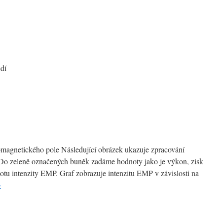
pis
istrovi
avotnictví
edí
zentace
romagnetického pole Následující obrázek ukazuje zpracování
Do zeleně označených buněk zadáme hodnoty jako je výkon, zisk
otu intenzity EMP. Graf zobrazuje intenzitu EMP v závislosti na
→
kulátor