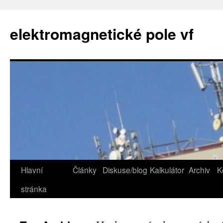
elektromagnetické pole vf
Hlavní
Články
Diskuse/blog
Kalkulátor
Archiv
K
Skip
stránka
to
content