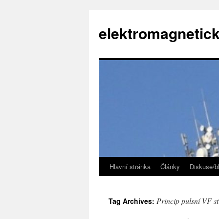
elektromagnetick
Hlavní stránka
Články
Diskuse/b
Skip
to
Princip pulsní VF s
Tag Archives:
content