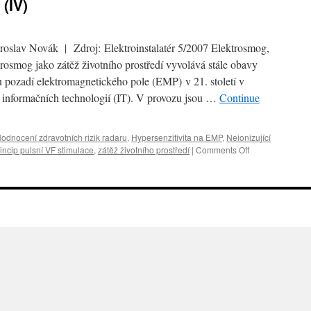
 (IV)
roslav Novák | Zdroj: Elektroinstalatér 5/2007 Elektrosmog,
trosmog jako zátěž životního prostředí vyvolává stále obavy
tu pozadí elektromagnetického pole (EMP) v 21. století v
h informačních technologií (IT). V provozu jsou …
Continue
odnocení zdravotních rizik radaru
,
Hypersenzitivita na EMP
,
Neionizující
incip pulsní VF stimulace
,
zátěž životního prostředí
|
Comments Off
on
EMP
a
zdravotní
rizika
(IV)