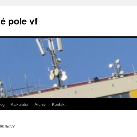
é pole vf
log
Kalkulátor
Archiv
Kontakt
timulace