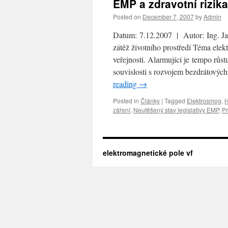
EMP a zdravotní rizika
Posted on
December 7, 2007
by
Admin
Datum: 7.12.2007 | Autor: Ing. Ja
zátěž životního prostředí Téma elek
veřejnosti. Alarmující je tempo růs
souvislosti s rozvojem bezdrátovýc
reading
→
Posted in
Články
|
Tagged
Elektrosmog
,
H
záření
,
Neutěšený stav legislativy EMP
,
Pr
elektromagnetické pole vf